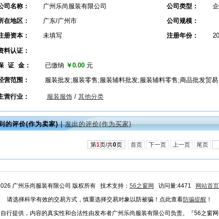
公司名称：
广州乐尚服装有限公司
公司类型：
企
所在地区：
广东/广州市
公司规模：
注册资本：
未填写
注册年份：
2
资料认证：
保 证 金：
已缴纳
￥0.00
元
经营范围：
服装批发;服装零售;服装辅料批发;服装辅料零售;商品批发贸易
主营行业：
服装服饰
/
其他分类
到的评价(作为卖家)
|
发出的评价(作为买家)
第
1
页/共
0
页
首页
下一页
上一页
尾页
2026 广州乐尚服装有限公司 版权所有 技术支持：
56之窗网
访问量:4471
网站首页
请选择科学有效的交易方式，慎重选择交易对象以防被骗！点此查看
防骗提醒
！
自行提供，内容的真实性和合法性由发布者广州乐尚服装有限公司负责。『56之窗